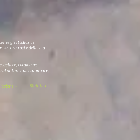
unire gli studiosi, i
ore Arturo Tosi e della sua
ccogliere, catalogare
 al pittore e ad esaminare,
Statuto >
iazione >