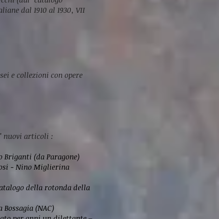
liane dal 1910 al 1930, VII
sei e collezioni con opere
 nuovi articoli :
no Briganti (da Paragone)
Tosi - Nino Miglierina
catalogo della rotonda della
na Bossagia (NAC)
rato per anni un dilettante –