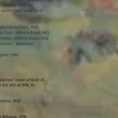
 nuovi articoli dal
scritti negli anni tra il
gherita Sarfatti, 1938
di Tosi – Alberto Rossi, 1951
antasia – Alberto Rossi, 1952
 Torino – Marziano
agone, 1984
Stampa" nuovi articoli di
 dal 1951 al 1978. In
natura, 1958
di Bologna, 1978