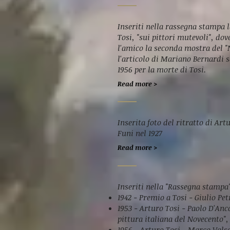
Inseriti nella rassegna stampa la
Tosi, "sui pittori mutevoli", d
l'amico la seconda mostra del 
l'articolo di Mariano Bernardi s
1956 per la morte di Tosi.
Read more >
Inserita foto del ritratto di Art
Funi nel 1927
Read more >
Inseriti nella "Rassegna stampa"
1942 - Premio a Tosi - Giulio Pe
1953 - Arturo Tosi - Paolo D'Anco
pittura italiana del Novecento", 
1956 - Arturo Tosi - Marco Valse