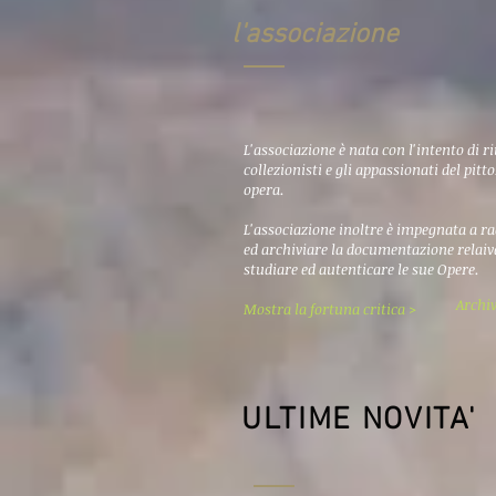
l'associazione
L'associazione è nata con l'intento di ri
collezionisti e gli appassionati del pitt
opera.
L'associazione inoltre è impegnata a ra
ed archiviare la documentazione relaiva
studiare ed autenticare le sue Opere.
Archiv
Mostra la fortuna critica >
ULTIME NOVITA'