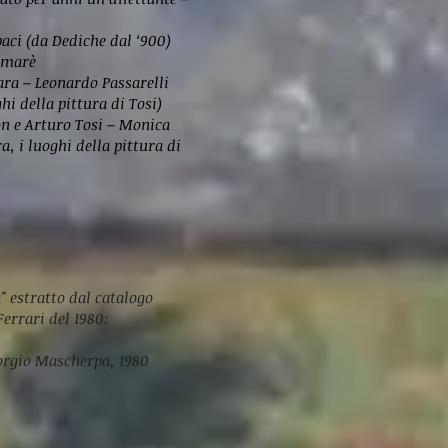
aci (da Dediche dal ‘900)
Somarè
ara – Leonardo Passarelli
hi della pittura di Tosi)
on e Arturo Tosi – Monica
, i luoghi della pittura di
" estratto dal catalogo
Ferrari del 1980:
iorgio Mascherpa, 1980