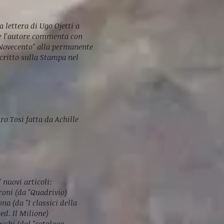
 lettera di Ugo Ojetti a
ove l'autore commenta con
"Novecento" alla permanente
critto sulla Stampa nel
uro Tosi fatta da Achille
 nuovi articoli:
troni (da "Quadrivio)
na (da "I classici della
ed. Il Milione)
cchi (dal "catalogo