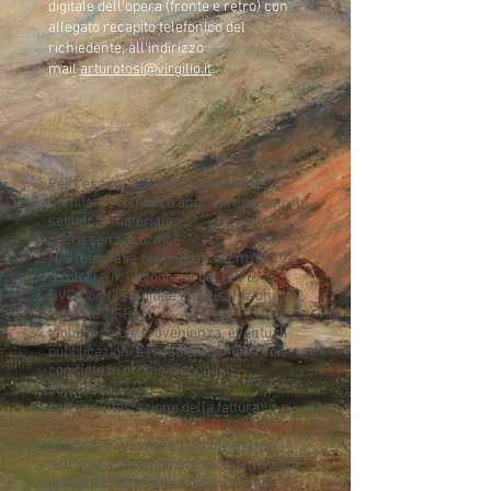
digitale dell'opera (fronte e retro) con
allegato recapito telefonico del
richiedente, all'indirizzo
mail
arturotosi@virgilio.it
.
Per l'esame dell'opera da parte del
Comitato scientifico andrà presentato il
seguente materiale:
opera senza cornice
N. 3 fotografie professionali cm 18 x 24
a colori e n.1 fotografia del retro
DVD con file digitale alta risoluzione in
formato TIFF
titolo, tecnica, provenienza, eventuali
pubblicazioni e mostre... (scheda con
con tutte le notizie disponibili
sull'opera)
dati per intestazione della fattura
I costi per l'esame e l'archiviazione
dell'opera, da pagare al momento della
presentazione della stessa, vanno