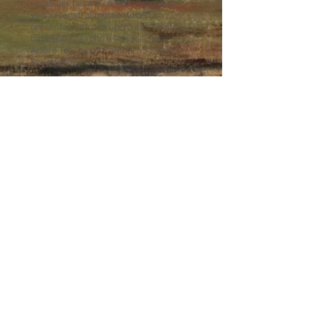
I costi per l'esame e l'archiviazione
vanno pagati al momento della
presentazione dell'opera
con bonifico
bancario intestato a "Associazione
Arturo Tosi" via A. Fantoni n5 24020
Rovetta (BG)
P.IVA:
03900520168
CF:90033600165
IBAN: IT11 N 05034 52910 000000010547
COSTI
Oli: esame, archiviazione e rilascio
certificato 300,00 € + iva
Acquerelli: esame, archiviazione e
rilascio certificato 200,00 € + iva
Disegni: esame, archiviazione e rilascio
certificato 100,00 € + iva