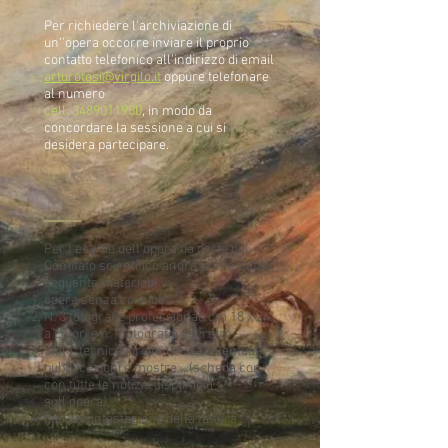
Per richiedere l'archiviazione di
un''opera occorre inviare il proprio
contatto telefonico all'indirizzo di email
arturotosi@virgilo.it
oppure telefonare
al numero
cell.
3489011950
, in modo da
concordare la sessione a cui si
desidera partecipare.
Per l'esame dell'opera da parte del
Comitato scientifico andrà presentato il
seguente materiale:
opera senza cornice
N. 3 fotografie professionali cm 18 x 24
a colori e n.1 fotografia del retro
titolo, tecnica, provenienza, eventuali
pubblicazioni e mostre... (scheda con
con tutte le notizie disponibili
sull'opera)
dati per intestazione della fattura